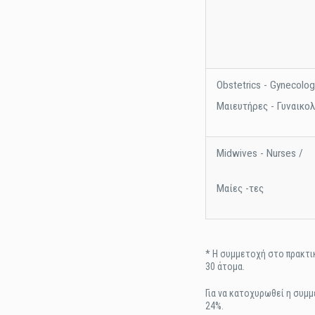
Obstetrics - Gynecolog
Μαιευτήρες - Γυναικο
Midwives - Nurses /
Μαίες -τες
* Η συμμετοχή στο πρακτι
30 άτομα.
Για να κατοχυρωθεί η συμ
24%.