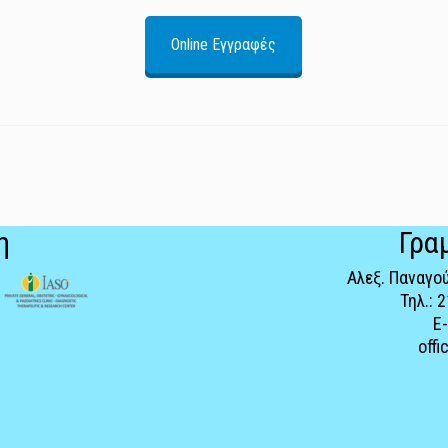
Online Εγγραφές
η
Γρα
Αλεξ. Παναγού
Τηλ.: 
E
offi