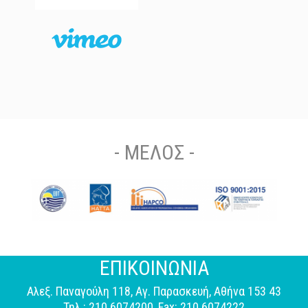
- ΜΕΛΟΣ -
ΕΠΙΚΟΙΝΩΝΙΑ
Αλεξ. Παναγούλη 118, Αγ. Παρασκευή, Αθήνα 153 43
Τηλ.: 210 6074200, Fax: 210 6074222