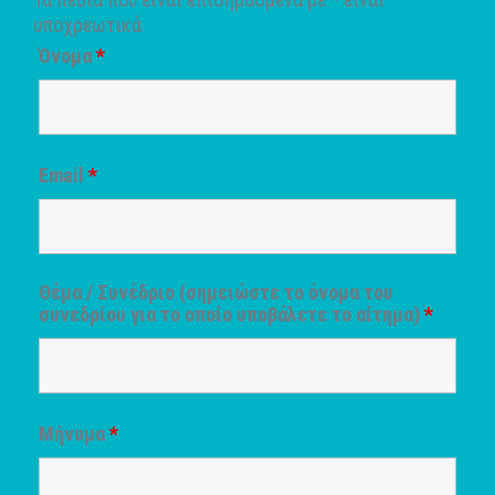
υποχρεωτικά
Όνομα
*
Email
*
Θέμα / Συνέδριο (σημειώστε το όνομα του
συνεδρίου για το οποίο υποβάλετε το αίτημα)
*
Μήνυμα
*