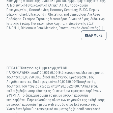
Καθηγητής Μαιευτικής Γυναικολογίας και Εμβρυομητρικής Ιατρικής,
A’ Μαιευτική-Γυναικολογική Κλινική Α.Π.Θ., Νοσοκομείο
Παπαγεωργίου, Θεσσαλονίκη, Honorary Secretary, ISUOG, Deputy
Editor-in-Chief, Ultrasound in Obstetrics and Gynecology Απελθών
Πρόεδρος: Σταύρος Σηφάκης Μαιευτήρας-Γυναικολόγος, Διδάκτωρ
Ιατρικής Σχολής Πανεπιστημίου Κρήτης, τ. Διευθυντής Ε.Σ.Υ.
ΠΑ.Γ.Ν.Η., Diploma in Fetal Medicine, Επιστημονικός Διευθυντής [...]
READ MORE
ΕΓΓΡΑΦΕΣΚατηγορίες ΣυμμετοχήςΦΥΣΙΚΗ
ΠΑΡΟΥΣΙΑWEBΕιδικοί100,00€50,00€Ειδικευόμενοι, Μεταπτυχιακοί
Φοιτητές50,00€50,00€Ειδικοί Παιδαγωγοί, Εργοθεραπευτές,
Λογοθεραπευτές, Παιδοψυχολόγοι60,00€50,00€Νοσηλευτές,
Φοιτητές 1ου πτυχίου έως 28 ετών*20,00€20,00€ *Απαιτείται
επίδειξη βεβαίωσης ιδιότητας. Οι ανωτέρω τιμές περιλαμβάνουν
24% ΦΠΑ. Το δικαίωμα συμμετοχής με φυσική παρουσία
περιλαμβάνει: Παρακολούθηση όλων των εργασιών της εκδήλωσης
με φυσική παρουσία ή μέσω web Είσοδο στον Εκθεσιακό χώρο
Υλικό Συνεδρίου Πιστοποιητικό συμμετοχής (e-certificate) Καφέ