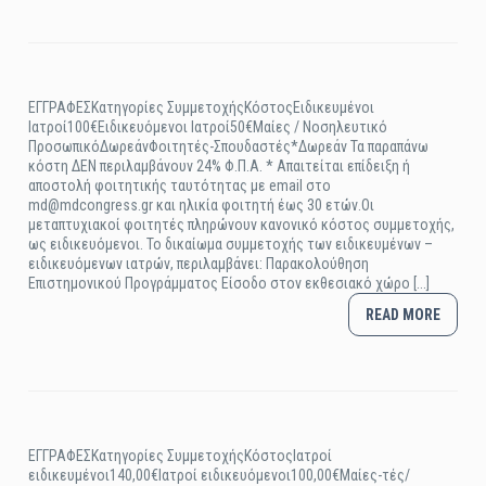
ΕΓΓΡΑΦΕΣΚατηγορίες ΣυμμετοχήςΚόστοςΕιδικευμένοι
Ιατροί100€Ειδικευόμενοι Ιατροί50€Μαίες / Νοσηλευτικό
ΠροσωπικόΔωρεάνΦοιτητές-Σπουδαστές*Δωρεάν Τα παραπάνω
κόστη ΔΕΝ περιλαμβάνουν 24% Φ.Π.Α. * Απαιτείται επίδειξη ή
αποστολή φοιτητικής ταυτότητας με email στο
md@mdcongress.gr και ηλικία φοιτητή έως 30 ετών.Οι
μεταπτυχιακοί φοιτητές πληρώνουν κανονικό κόστος συμμετοχής,
ως ειδικευόμενοι. Το δικαίωμα συμμετοχής των ειδικευμένων –
ειδικευόμενων ιατρών, περιλαμβάνει: Παρακολούθηση
Επιστημονικού Προγράμματος Είσοδο στον εκθεσιακό χώρο [...]
READ MORE
ΕΓΓΡΑΦΕΣΚατηγορίες ΣυμμετοχήςΚόστοςΙατροί
ειδικευμένοι140,00€Ιατροί ειδικευόμενοι100,00€Μαίες-τές/