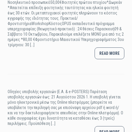
Νοσηλευτικό προσωπικό50,00€Φοιτητές πρώτου πτυχίου*Δωρεάν
*Απαιτείται επίδειξη φοιτητικής ταυτότητας και ηλικία φοιτητή
έως 30 ετών. Οι μεταπτυχιακοί φοιτητές πληρώνουν το κόστος
εγγραφής της ιδιότητας τους. Πρακτικά/
ΦροντιστήριαWorkshopΚόστοςOPUS εκπαιδευτικό πρόγραμμα
υπερηχογραφίας (θεωρητικό-πρακτικό) : 24 θέσεις Παρασκευή09 &
Σάββατο 10 Οκτωβρίου, Παρακαλούμε επιλέξετε ΜΟΝΟ μια από τις 2
ημέρες *80,00 €Φροντιστήριο Μαιευτικού Υπερηχογραφήματος 3ου
τρίμηνου: 30 [...]
READ MORE
Οδηγίες υποβολής εργασιών (Ε.Α. & e-POSTERS) Παράταση
υποβολής εργασιών έως: 21 Αυγούστου 2026 1. Η υποβολή γίνεται
μόνο ηλεκτρονικά μέσω της Online πλατφόρμας (μπορείτε να
υποβάλετε την περίληψή σας με επισύναψη αρχείου pdf ή word ή/
και να την δακτυλογραφήσετε απευθείας στην Online πλατφόρμα). Ο
κάθε συγγραφέας έχει δυνατότητα να καταθέσει έως 3 (τρείς)
περιλήψεις. Προϋπόθεση [...]