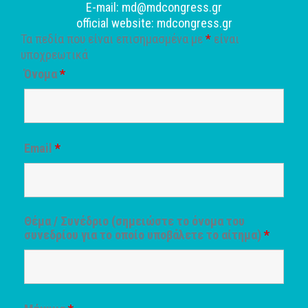
E-mail: md@mdcongress.gr
official website: mdcongress.gr
Τα πεδία που είναι επισημασμένα με
*
είναι
υποχρεωτικά
Όνομα
*
Email
*
Θέμα / Συνέδριο (σημειώστε το όνομα του
συνεδρίου για το οποίο υποβάλετε το αίτημα)
*