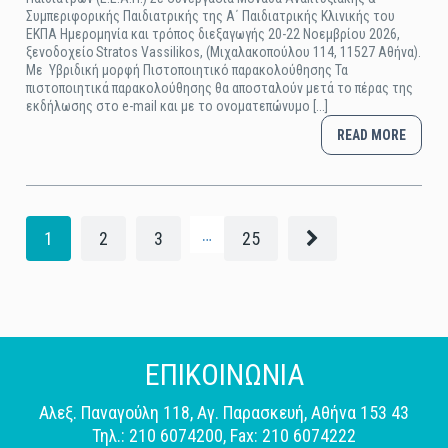
Συμπεριφορικής Παιδιατρικής της Α΄ Παιδιατρικής Κλινικής του
ΕΚΠΑ Ημερομηνία και τρόπος διεξαγωγής 20-22 Νοεμβρίου 2026,
ξενοδοχείο Stratos Vassilikos, (Μιχαλακοπούλου 114, 11527 Αθήνα).
Με Υβριδική μορφή Πιστοποιητικό παρακολούθησης Τα
πιστοποιητικά παρακολούθησης θα αποσταλούν μετά το πέρας της
εκδήλωσης στο e-mail και με το ονοματεπώνυμο [...]
READ MORE
…
1
2
3
25
ΕΠΙΚΟΙΝΩΝΙΑ
Αλεξ. Παναγούλη 118, Αγ. Παρασκευή, Αθήνα 153 43
Τηλ.: 210 6074200, Fax: 210 6074222