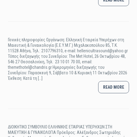
READ MORE
Γενικές πληροφορίες Οργάνωση: Ελληνική Εταιρεία Υπερήχων στη
Μαιευτική & Γυναικολογία (Ε.Ε.Υ.Μ.Γ.) Μιχαλακοπούλου 85, Τ.Κ.
11528 Αθήνα, Τηλ.: 2107796310, e-mail: hellenicultrasound@yahoo.gr
Τόπος διεξαγωγής του Συνεδρίου: The Met Hotel, 26 Οκτωβρίου 48,
546 27 Θεσσαλονίκη, Τηλ: 23 10 01 70 00, email:
themethotel@chandris.gr Ημερομηνίες διεξαγωγής του
Συνεδρίου: Παρασκευή 9, Σάββατο 10 & Κυριακή 11 Οκτωβρίου 2026
Έκθεση: Κατά τη [...]
READ MORE
ΔΙΟΙΚΗΤΙΚΟ ΣΥΜΒΟΥΛΙΟ ΕΛΛΗΝΙΚΗΣ ΕΤΑΙΡΙΑΣ ΥΠΕΡΗΧΩΝ ΣΤΗ
ΜΑΙΕΥΤΙΚΗ & ΓΥΝΑΙΚΟΛΟΓΙΑ Πρόεδρος: Αλέξανδρος Σωτηριάδης