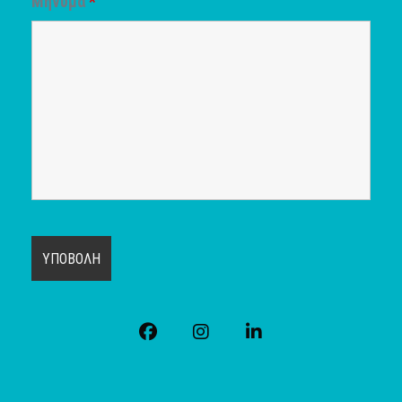
Μήνυμα
*