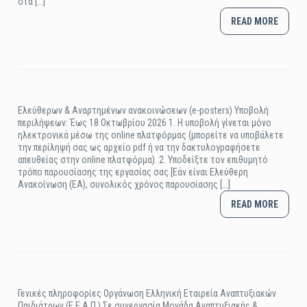
στα [...]
READ MORE
Ελεύθερων & Αναρτημένων ανακοινώσεων (e-posters) Υποβολή
περιλήψεων: Έως 18 Οκτωβρίου 2026 1. Η υποβολή γίνεται μόνο
ηλεκτρονικά μέσω της online πλατφόρμας (μπορείτε να υποβάλετε
την περίληψή σας ως αρχείο pdf ή να την δακτυλογραφήσετε
απευθείας στην online πλατφόρμα). 2. Υποδείξτε τον επιθυμητό
τρόπο παρουσίασης της εργασίας σας [Εάν είναι Ελεύθερη
Ανακοίνωση (ΕΑ), συνολικός χρόνος παρουσίασης [...]
READ MORE
Γενικές πληροφορίες Οργάνωση Ελληνική Εταιρεία Αναπτυξιακών
Παιδιάτρων (Ε.Ε.Α.Π.) Σε συνεργασία Μονάδα Αναπτυξιακής &