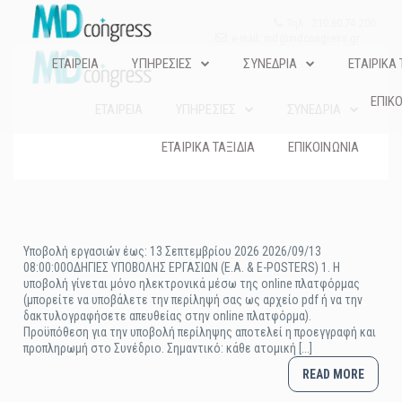
Τηλ.: 210.60.74.200
e-mail: md@mdcongress.gr
ΕΤΑΙΡΕΙΑ
ΥΠΗΡΕΣΙΕΣ
ΣΥΝΕΔΡΙΑ
ΕΤΑΙΡΙΚΑ 
ΕΠΙΚ
ΕΤΑΙΡΕΙΑ
ΥΠΗΡΕΣΙΕΣ
ΣΥΝΕΔΡΙΑ
ΕΤΑΙΡΙΚΑ ΤΑΞΙΔΙΑ
ΕΠΙΚΟΙΝΩΝΙΑ
Υποβολή εργασιών έως: 13 Σεπτεμβρίου 2026 2026/09/13
08:00:00ΟΔΗΓΙΕΣ ΥΠΟΒΟΛΗΣ ΕΡΓΑΣΙΩΝ (Ε.Α. & E-POSTERS) 1. Η
υποβολή γίνεται μόνο ηλεκτρονικά μέσω της online πλατφόρμας
(μπορείτε να υποβάλετε την περίληψή σας ως αρχείο pdf ή να την
δακτυλογραφήσετε απευθείας στην online πλατφόρμα).
Προϋπόθεση για την υποβολή περίληψης αποτελεί η προεγγραφή και
προπληρωμή στο Συνέδριο. Σημαντικό: κάθε ατομική [...]
READ MORE