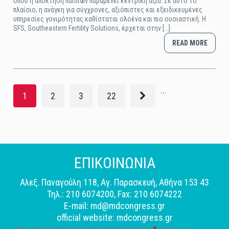
όπου η απόκτηση παιδιών παραμένει κεντρική αξία. Σε αυτό το
πλαίσιο, η ανάγκη για σύγχρονες, αξιόπιστες και εξειδικευμένες
υπηρεσίες γονιμότητας καθίσταται ολοένα και πιο ουσιαστική. Η
SFS, Southeastern Fertility Solutions, έρχεται στην [...]
READ MORE
...
1
2
3
22
ΕΠΙΚΟΙΝΩΝΙΑ
Αλεξ. Παναγούλη 118, Αγ. Παρασκευή, Αθήνα 153 43
Τηλ.: 210 6074200, Fax: 210 6074222
E-mail: md@mdcongress.gr
official website: mdcongress.gr