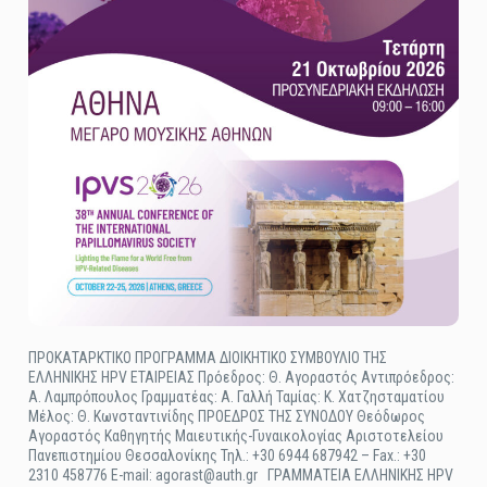
ΠΡΟΚΑΤΑΡΚΤΙΚΟ ΠΡΟΓΡΑΜΜΑ ΔΙΟΙΚΗΤΙΚΟ ΣΥΜΒΟΥΛΙΟ ΤΗΣ
ΕΛΛΗΝΙΚΗΣ HPV ΕΤΑΙΡΕΙΑΣ Πρόεδρος: Θ. Αγοραστός Αντιπρόεδρος:
Α. Λαμπρόπουλος Γραμματέας: Α. Γαλλή Ταμίας: K. Χατζησταματίου
Μέλος: Θ. Κωνσταντινίδης ΠΡΟΕΔΡΟΣ ΤΗΣ ΣΥΝΟΔΟΥ Θεόδωρος
Αγοραστός Καθηγητής Μαιευτικής-Γυναικολογίας Αριστοτελείου
Πανεπιστημίου Θεσσαλονίκης Τηλ.: +30 6944 687942 – Fax.: +30
2310 458776 E-mail: agorast@auth.gr ΓΡΑΜΜΑΤΕΙΑ ΕΛΛΗΝΙΚΗΣ HPV