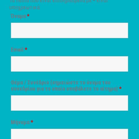
Τα πεδία που είναι επισημασμένα με
*
είναι
υποχρεωτικά
Όνομα
*
Email
*
Θέμα / Συνέδριο (σημειώστε το όνομα του
συνεδρίου για το οποίο υποβάλετε το αίτημα)
*
Μήνυμα
*