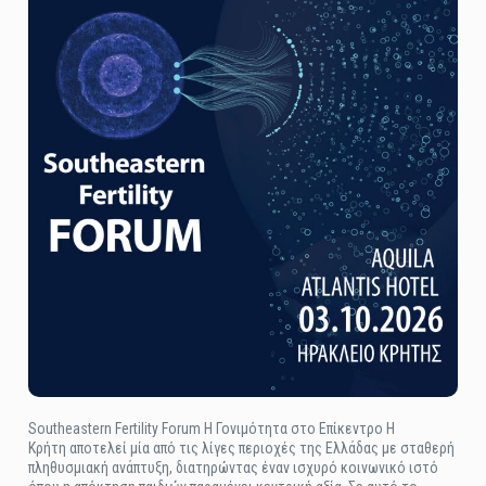
Southeastern Fertility Forum Η Γονιμότητα στο Επίκεντρο Η
Κρήτη αποτελεί μία από τις λίγες περιοχές της Ελλάδας με σταθερή
πληθυσμιακή ανάπτυξη, διατηρώντας έναν ισχυρό κοινωνικό ιστό