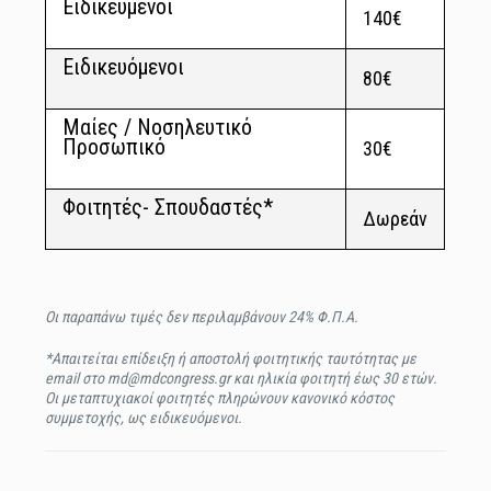
Ειδικευμένοι
140€
Ειδικευόμενοι
80€
Μαίες / Νοσηλευτικό
Προσωπικό
30€
Φοιτητές- Σπουδαστές*
Δωρεάν
Οι παραπάνω τιμές δεν περιλαμβάνουν 24% Φ.Π.Α.
*Απαιτείται επίδειξη ή αποστολή φοιτητικής ταυτότητας με
email στο
md@mdcongress.gr
και ηλικία φοιτητή έως 30 ετών.
Οι μεταπτυχιακοί φοιτητές πληρώνουν κανονικό κόστος
συμμετοχής, ως ειδικευόμενοι.