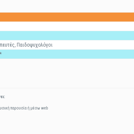
πευτές, Παιδοψυχολόγοι
*
ει:
υσική παρουσία ή μέσω web