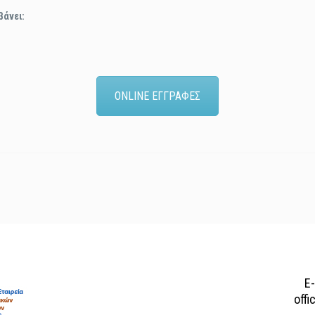
βάνει:
ONLINE ΕΓΓΡΑΦΕΣ
E
offi