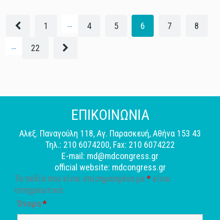
…
1
4
5
6
7
8
…
22
ΕΠΙΚΟΙΝΩΝΙΑ
Αλεξ. Παναγούλη 118, Αγ. Παρασκευή, Αθήνα 153 43
Τηλ.: 210 6074200, Fax: 210 6074222
E-mail: md@mdcongress.gr
official website: mdcongress.gr
Τα πεδία που είναι επισημασμένα με
*
είναι
υποχρεωτικά
Όνομα
*