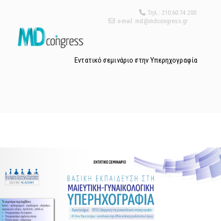
Τηλ.: 210.60.74.200
e-mail: md@mdcongress.gr
Εντατικό σεμινάριο στην Υπερηχογραφία