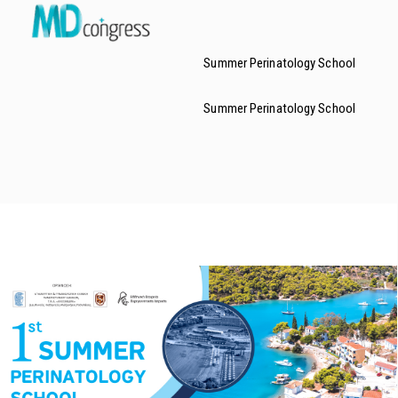
Τηλ.: 210.60.74.200
e-mail: md@mdcongress.gr
Summer Perinatology School
Summer Perinatology School