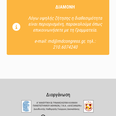
ΔΙΑΜΟΝΗ
Λόγω υψηλής ζήτησης η διαθεσιμότητα
είναι περιορισμένη, παρακαλούμε όπως
επικοινωνήσετε με τη Γραμματεία.
e-mail: md@mdcongress.gr, τηλ.:
210.6074240
Διοργάνωση