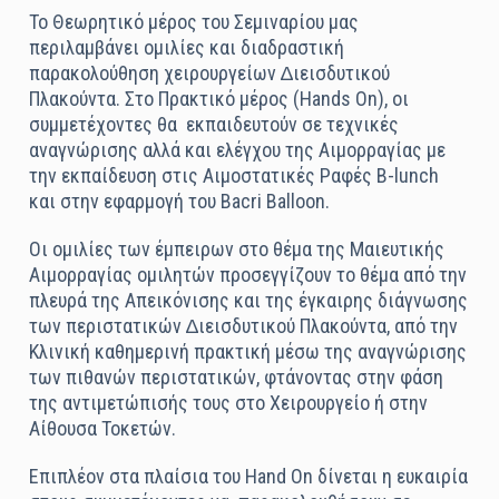
Το Θεωρητικό µέρος του Σεµιναρίου µας
περιλαµβάνει οµιλίες και διαδραστική
παρακολούθηση χειρουργείων ∆ιεισδυτικού
Πλακούντα. Στο Πρακτικό µέρος (Hands On), οι
συµµετέχοντες θα
εκπαιδευτούν σε τεχνικές
αναγνώρισης αλλά και ελέγχου της Αιµορραγίας µε
την εκπαίδευση στις Αιµοστατικές Ραφές B-lunch
και στην εφαρµογή του Bacri Balloon.
Οι οµιλίες των έµπειρων στο θέµα της Μαιευτικής
Αιµορραγίας οµιλητών προσεγγίζουν το θέµα από την
πλευρά της Απεικόνισης και της έγκαιρης διάγνωσης
των περιστατικών ∆ιεισδυτικού Πλακούντα, από την
Κλινική καθηµερινή πρακτική µέσω της αναγνώρισης
των πιθανών περιστατικών, φτάνοντας στην φάση
της αντιµετώπισής τους στο Χειρουργείο ή στην
Αίθουσα Τοκετών.
Επιπλέον στα πλαίσια του Hand On δίνεται η ευκαιρία