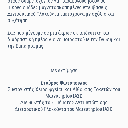
στους συµµετέχοντες να
παρακολουθήσουν σε
µικρές οµάδες µαγνητοσκοπηµένες επεµβάσεις
∆ιεισδυτικού Πλακούντα ταυτόχρονα µε σχόλιο και
συζήτηση.
Σας περιµένουµε σε µια άκρως εκπαιδευτική και
διαδραστική ηµέρα για να µοιραστούµε την Γνώση και
την Εµπειρία µας.
Με εκτίµηση
Σταύρος Φωτόπουλος
Συντονιστής Χειρουργείου και Αίθουσας Τοκετών του
Μαιευτηρίου ΙΑΣΩ
∆ιευθυντής του Τµήµατος Αντιµετώπισης
∆ιεισδυτικού Πλακούντα του Μαιευτηρίου ΙΑΣΩ.