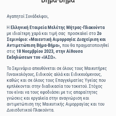
Αγαπητοί Συνάδελφοι,
Η
Ελληνική Εταιρεία Μελέτης Μήτρας-Πλακούντα
µε ιδιαίτερη χαρά και τιµή σας
προσκαλεί στο
2ο
Σεµινάριο: «Μαιευτική Αιµορραγία: ∆ιαχείριση και
Αντιµετώπιση Βήµα-Βήµα»,
που θα πραγµατοποιηθεί
στις
18 Νοεµβρίου 2023, στην Αίθουσα
Εκδηλώσεων του «ΙΑΣΩ».
Το Σεµινάριο απευθύνεται σε όλους τους Μαιευτήρες
Γυναικολόγους, Ειδικούς αλλά και Ειδικευόµενους,
καθώς και σε όλους τους Επαγγελµατίες Υγείας που
εµπλέκονται στην διαδικασία του τοκετού. Στόχος
του είναι να τους εφοδιάσει µε τις απαραίτητες
γνώσεις και εργαλεία στην αναγνώριση και
αντιµετώπιση της Μαιευτικής Αιµορραγίας και του
∆ιεισδυτικού Πλακούντα.