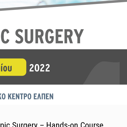
opic Surgery – Hands-on Course