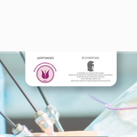
Τηλ.: