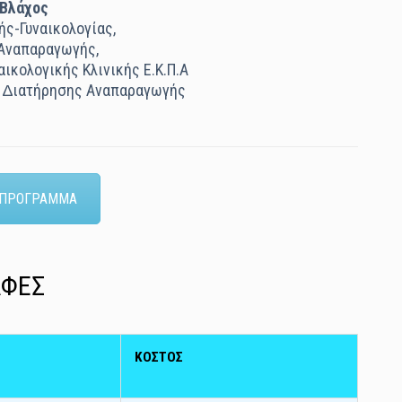
 Βλάχος
ής-Γυναικολογίας,
Αναπαραγωγής,
αικολογικής Κλινικής Ε.Κ.Π.Α
ς ∆ιατήρησης Αναπαραγωγής
 ΠΡΟΓΡΑΜΜΑ
ΑΦΕΣ
ΚΟΣΤΟΣ