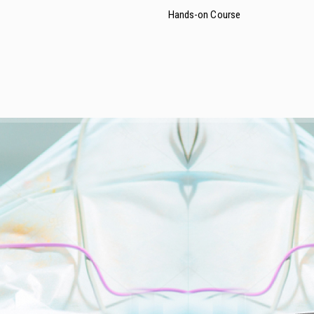
Hands-on Course
 210.60.74.200
e-mail: md@mdcongress.gr
Hands-on Course