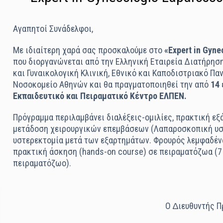
Αγαπητοί Συνάδελφοι,
Με ιδιαίτερη χαρά σας προσκαλούμε στο
«Expert in Gyn
που διοργανώνεται από την Ελληνική Εταιρεία Διατήρησ
και Γυναικολογική Κλινική, Εθνικό και Καποδιστριακό Π
Νοσοκομείο Αθηνών και θα πραγματοποιηθεί την από
14
Εκπαιδευτικό και Πειραματικό Κέντρο ΕΛΠΕΝ.
Πρόγραμμα περιλαμβάνει διαλέξεις-ομιλίες, πρακτική εξ
μετάδοση χειρουργικών επεμβάσεων (Λαπαροσκοπική υ
υστερεκτομία μετά των εξαρτημάτων. Φρουρός λεμφαδένα
πρακτική άσκηση (hands-on course) σε πειραματόζωα (7
πειραματόζωο).
Ο ∆ιευθυντής 