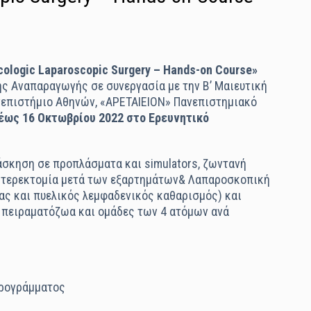
ecologic Laparoscopic Surgery – Hands-on Course»
ης Αναπαραγωγής σε συνεργασία με την Β’ Μαιευτική
ανεπιστήμιο Αθηνών, «ΑΡΕΤΑΙΕΙΟΝ» Πανεπιστημιακό
 έως 16 Οκτωβρίου 2022 στο Ερευνητικό
άσκηση σε προπλάσματα και simulators, ζωντανή
στερεκτομία μετά των εξαρτημάτων& Λαπαροσκοπική
ς και πυελικός λεμφαδενικός καθαρισμός) και
 πειραματόζωα και ομάδες των 4 ατόμων ανά
Προγράµµατος