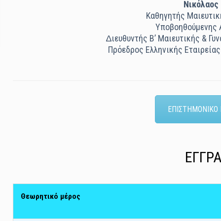
Νικόλαος
Καθηγητής Μαιευτικ
Υποβοηθούµενης 
∆ιευθυντής Β’ Μαιευτικής & Γυν
Πρόεδρος Ελληνικής Εταιρεία
ΕΠΙΣΤΗΜΟΝΙΚΟ
ΕΓΓΡ
Θεωρητικό μέρος