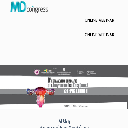
Τηλ.: 210.60.74.200
e-mail: md@mdcongress.gr
ONLINE WEBINAR
ONLINE WEBINAR
Μέλη
Δημητριάδης Θεολόγος