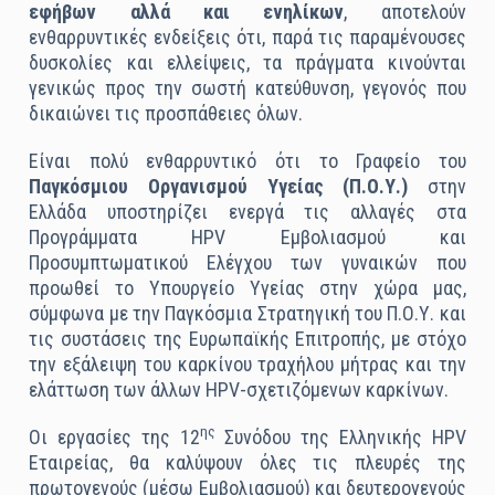
εφήβων αλλά και ενηλίκων
, αποτελούν
ενθαρρυντικές ενδείξεις ότι, παρά τις παραμένουσες
δυσκολίες και ελλείψεις, τα πράγματα κινούνται
γενικώς προς την σωστή κατεύθυνση, γεγονός που
δικαιώνει τις προσπάθειες όλων.
Είναι πολύ ενθαρρυντικό ότι το Γραφείο του
Παγκόσμιου Οργανισμού Υγείας (Π.Ο.Υ.)
στην
Ελλάδα υποστηρίζει ενεργά τις αλλαγές στα
Προγράμματα HPV Εμβολιασμού και
Προσυμπτωματικού Ελέγχου των γυναικών που
προωθεί το Υπουργείο Υγείας στην χώρα μας,
σύμφωνα με την Παγκόσμια Στρατηγική του Π.Ο.Υ. και
τις συστάσεις της Ευρωπαϊκής Επιτροπής, με στόχο
την εξάλειψη του καρκίνου τραχήλου μήτρας και την
ελάττωση των άλλων HPV-σχετιζόμενων καρκίνων.
ης
Οι εργασίες της 12
Συνόδου της Ελληνικής HPV
Εταιρείας, θα καλύψουν όλες τις πλευρές της
πρωτογενούς (μέσω Εμβολιασμού) και δευτερογενούς