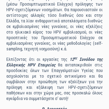
(μέσω Προσυμπτωματικού Ελέγχου) πρόληψης των
HPV-σχετιζόμενων νοσημάτων. Θα παρουσιαστούν οι
αντίστοιχες αλλαγές τόσο διεθνώς όσο και στην
Ελλάδα, τα λίαν ενθαρρυντικά αποτελέσματα διεθνώς
σε εμβολιασμένες νέες γυναίκες, οι νέες εξελίξεις
στο ηλικιακό εύρος του HPV εμβολιασμού, οι νέες
προοπτικές του Προσυμπτωματικού Ελέγχου σε
εμβολιασμένες γυναίκες, οι νέες μεθοδολογίες (self-
sampling, τεχνητή νοημοσύνη) κ.ά.
ης
Ελπίζοντας ότι οι εργασίες της
12
Συνόδου της
Ελληνικής HPV Εταιρείας
θα ανταποκριθούν στις
προσδοκίες όλων των Επαγγελματιών Υγείας που
ασχολούνται με το σχετικό αντικείμενο και θα
συμβάλουν στην προώθηση των εξελίξεων για την
πρόληψη και εξάλειψη των HPV-σχετιζόμενων
παθήσεων και στην χώρα μας, σας προσκαλώ όλους
εγκάρδια να συμμετάσχετε σ’ αυτή!
Θ. Αγοραστός