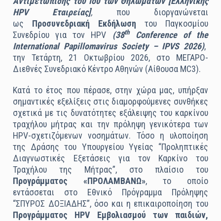
Αντιμετώπισης του Ιού των Θηλωμάτων
[Ελληνικής
HPV
Εταιρείας]
,
που διοργανώνεται
ως
Προσυνεδριακή Εκδήλωση
του Παγκοσμίου
th
Συνεδρίου για τον HPV
(38
Conference
of
the
International
Papillomavirus
Society
– IPVS
2026)
,
την Τετάρτη, 21 Οκτωβρίου 2026, στο ΜΕΓΑΡΟ-
Διεθνές Συνεδριακό Κέντρο Αθηνών (Αίθουσα MC3).
Κατά το έτος που πέρασε, στην χώρα μας, υπήρξαν
σημαντικές εξελίξεις στις διαμορφούμενες συνθήκες
σχετικά με τις δυνατότητες εξάλειψης του καρκίνου
τραχήλου μήτρας και την πρόληψη γενικότερα των
HPV-σχετιζόμενων νοσημάτων. Τόσο η υλοποίηση
της Δράσης του Υπουργείου Υγείας “Προληπτικές
Διαγνωστικές Εξετάσεις για τον Καρκίνο του
Τραχήλου της Μήτρας”, στο πλαίσιο του
Προγράμματος «ΠΡΟΛΑΜΒΑΝΩ»
, το οποίο
εντάσσεται στο Εθνικό Πρόγραμμα Πρόληψης
“ΣΠΥΡΟΣ ΔΟΞΙΑΔΗΣ”, όσο και η επικαιροποίηση του
Προγράμματος
HPV
Εμβολιασμού των παιδιών,