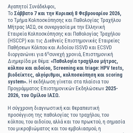
Αγαπητοί Συνάδελφοι,
Το
Σάββατο 7 και την Κυριακή 8 Φεβρουαρίου 2026,
το Τμήμα Κολποσκόπησης και Παθολογίας Τραχήλου
Μήτρας ΙΑΣΩ, σε συνεργασία με την Ελληνική
Εταιρεία Κολποσκόπησης και Παθολογίας Τραχήλου
(
HSCCP
) και τις Διεθνείς Επιστημονικές Εταιρείες
Παθήσεων Κόλπου και Αιδοίου
ISSVD
και
ECSVD
η
διοργανώνει για 6
συνεχή χρονιά, Επιστημονική
Διημερίδα με θέμα:
«Παθολογία τραχήλου μήτρας,
κόλπου και αιδοίου,
Screening
και
triage
:
HPV
tests
,
βιοδείκτες, αλγόριθμοι, κολποσκόπηση και
scoring
system
».
Η εκδήλωση γίνεται στα πλαίσια του
Προγράμματος Επιστημονικών Εκδηλώσεων
2025-
2026, του Ομίλου ΙΑΣΩ.
H σύγχρονη διαγνωστική και θεραπευτική
προσέγγιση της παθολογίας του τραχήλου, του
κόλπου, του αιδοίου, αλλά και του πρωκτού, η σημασία
του μικροβιώματος και του εμβολιασμού, η