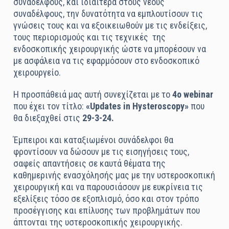
συναδέλφους, και ιδιαίτερα στους νέους
συναδέλφους, την δυνατότητα να εμπλουτίσουν τις
γνώσεις τους και να εξοικειωθούν με τις ενδείξεις,
τους περιορισμούς και τις τεχνικές
της
ενδοσκοπικής χειρουργικής ώστε να μπορέσουν να
με ασφάλεια να τις εφαρμόσουν στο ενδοσκοπικό
χειρουργείο.
Η προσπάθειά μας αυτή συνεχίζεται με το
4ο webinar
που έχει τον τίτλο:
«Updates in Hysteroscopy»
που
θα διεξαχθεί στις
29-3-24.
Έμπειροι και καταξιωμένοι συνάδελφοι θα
φροντίσουν να δώσουν με τις εισηγήσεις τους,
σαφείς απαντήσεις σε καυτά θέματα της
καθημερινής ενασχόλησής μας με την υστεροσκοπική
χειρουργική και να παρουσιάσουν με ευκρίνεια τις
εξελίξεις τόσο σε εξοπλισμό, όσο και στον τρόπο
προσέγγισης και επίλυσης των προβλημάτων που
άπτονται της υστεροσκοπικής χειρουργικής.